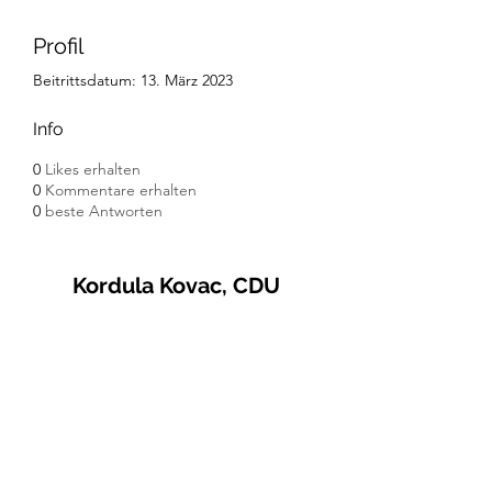
Profil
Beitrittsdatum: 13. März 2023
Info
0
Likes erhalten
0
Kommentare erhalten
0
beste Antworten
Kordula Kovac, CDU
© 2021 Kordula Kovac
Impressum
Datenschutzerklärung