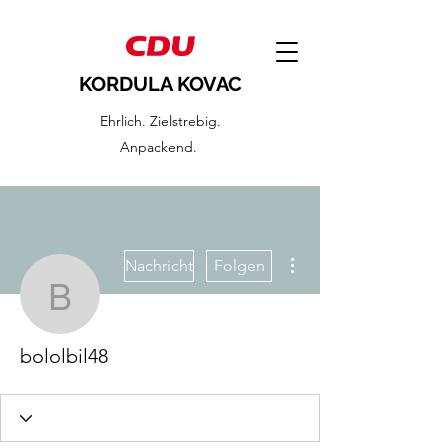
KORDULA KOVAC
Ehrlich. Zielstrebig.
Anpackend.
Weitere Optionen
Nachricht
Folgen
bololbil48
bololbil48