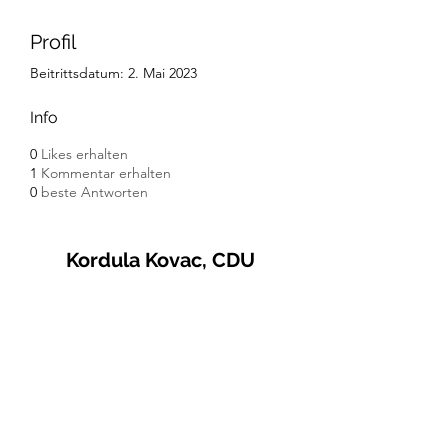
Profil
Beitrittsdatum: 2. Mai 2023
Info
0
Likes erhalten
1
Kommentar erhalten
0
beste Antworten
Kordula Kovac, CDU
© 2021 Kordula Kovac
Impressum
Datenschutzerklärung