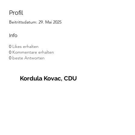
Profil
Beitrittsdatum: 29. Mai 2025
Info
0
Likes erhalten
0
Kommentare erhalten
0
beste Antworten
Kordula Kovac, CDU
© 2021 Kordula Kovac
Impressum
Datenschutzerklärung