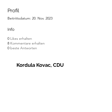
Profil
Beitrittsdatum: 20. Nov. 2023
Info
0
Likes erhalten
8
Kommentare erhalten
0
beste Antworten
Kordula Kovac, CDU
© 2021 Kordula Kovac
Impressum
Datenschutzerklärung