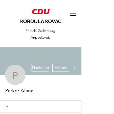
KORDULA KOVAC
Ehrlich. Zielstrebig.
Anpackend.
Weitere Optionen
Nachricht
Folgen
Parker Alana
Parker Alana