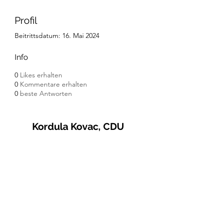
Profil
Beitrittsdatum: 16. Mai 2024
Info
0
Likes erhalten
0
Kommentare erhalten
0
beste Antworten
Kordula Kovac, CDU
© 2021 Kordula Kovac
Impressum
Datenschutzerklärung