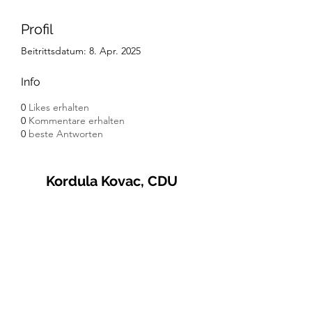
Profil
Beitrittsdatum: 8. Apr. 2025
Info
0
Likes erhalten
0
Kommentare erhalten
0
beste Antworten
Kordula Kovac, CDU
© 2021 Kordula Kovac
Impressum
Datenschutzerklärung