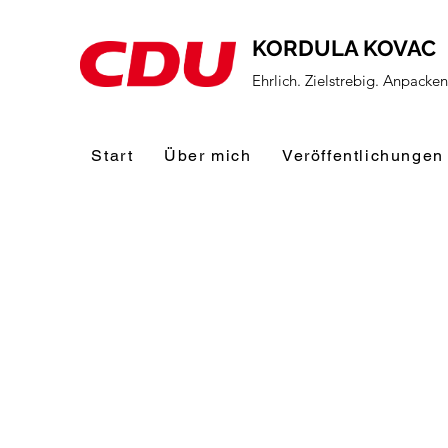
KORDULA KOVAC
Ehrlich. Zielstrebig. Anpacke
Start
Über mich
Veröffentlichungen