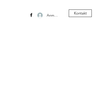
Kontakt
Anmelden