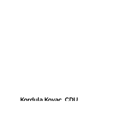
Kordula Kovac, CDU
© 2021 Kordula Kovac
Impressum
Datenschutzerklärung