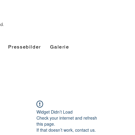
nd.
Pressebilder
Galerie
Widget Didn’t Load
Check your internet and refresh
this page.
If that doesn’t work, contact us.