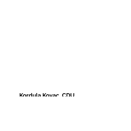
Kordula Kovac, CDU
© 2021 Kordula Kovac
Impressum
Datenschutzerklärung