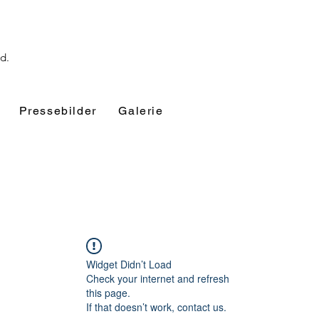
nd.
Pressebilder
Galerie
Widget Didn’t Load
Check your internet and refresh
this page.
If that doesn’t work, contact us.