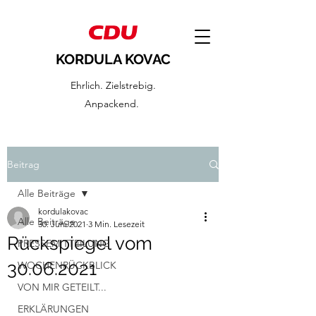
KORDULA KOVAC
Ehrlich. Zielstrebig.
Anpackend.
Beitrag
Alle Beiträge
kordulakovac
Alle Beiträge
30. Juni 2021
3 Min. Lesezeit
Rückspiegel vom
PRESSEMITTEILUNG
30.06.2021
WOCHENRÜCKBLICK
VON MIR GETEILT...
ERKLÄRUNGEN