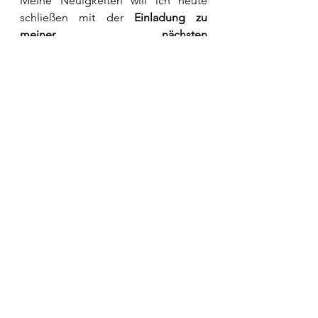
Meine Neuigkeiten will ich heute 
schließen mit der 
Einladung zu 
meiner nächsten 
Bürgersprechstunde. 
Diese findet 
voraussichtlich am 22. Juli 2021 
digital statt. Termine und 
Einwahldaten erhalten Sie nach 
Anmeldung in meinen 
Bundestagsbüro zugeschickt.
Bis zu meinen nächsten Neuigkeiten 
sende ich Ihnen und Euch herzliche 
Grüße. Genießen Sie den Sommer 
und bleiben Sie gesund!
Ihre 
Kordula Kovac
WOCHENRÜCKBLICK