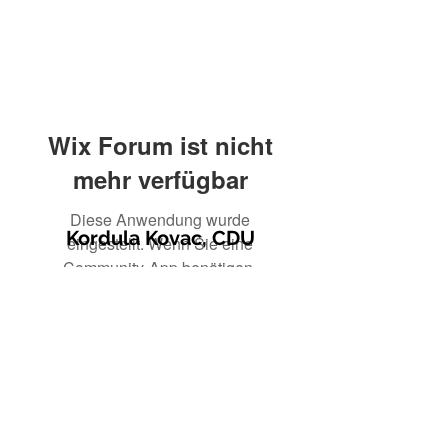
Wix Forum ist nicht
mehr verfügbar
Diese Anwendung wurde
Kordula Kovac, CDU
eingestellt. Wenn Sie eine
Community-App benötigen,
verwenden Sie Wix Groups.
© 2021 Kordula Kovac
Impressum
Datenschutzerklärung