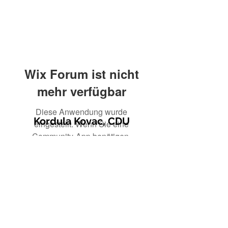
Wix Forum ist nicht
mehr verfügbar
Diese Anwendung wurde
Kordula Kovac, CDU
eingestellt. Wenn Sie eine
Community-App benötigen,
verwenden Sie Wix Groups.
© 2021 Kordula Kovac
Impressum
Datenschutzerklärung