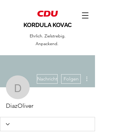
KORDULA KOVAC
Ehrlich. Zielstrebig.
Anpackend.
Weitere Optionen
Nachricht
Folgen
DiazOliver
DiazOliver