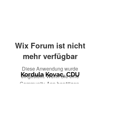
Wix Forum ist nicht
mehr verfügbar
Diese Anwendung wurde
Kordula Kovac, CDU
eingestellt. Wenn Sie eine
Community-App benötigen,
verwenden Sie Wix Groups.
© 2021 Kordula Kovac
Impressum
Datenschutzerklärung