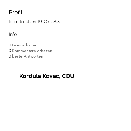
Profil
Beitrittsdatum: 10. Okt. 2025
Info
0
Likes erhalten
0
Kommentare erhalten
0
beste Antworten
Kordula Kovac, CDU
© 2021 Kordula Kovac
Impressum
Datenschutzerklärung