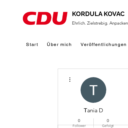
KORDULA KOVAC
Ehrlich. Zielstrebig. Anpacke
Start
Über mich
Veröffentlichungen
Weitere Optionen
Тania D
0
0
Follower
Gefolgt