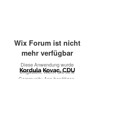
Wix Forum ist nicht
mehr verfügbar
Diese Anwendung wurde
Kordula Kovac, CDU
eingestellt. Wenn Sie eine
Community-App benötigen,
verwenden Sie Wix Groups.
© 2021 Kordula Kovac
Impressum
Datenschutzerklärung