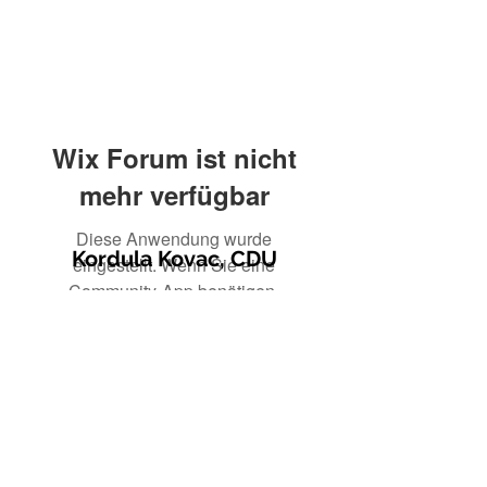
Wix Forum ist nicht
mehr verfügbar
Diese Anwendung wurde
Kordula Kovac, CDU
eingestellt. Wenn Sie eine
Community-App benötigen,
verwenden Sie Wix Groups.
© 2021 Kordula Kovac
Impressum
Datenschutzerklärung