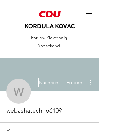
KORDULA KOVAC
Ehrlich. Zielstrebig.
Anpackend.
Weitere Optionen
Nachricht
Folgen
webashatechno6109
webashatechno6109