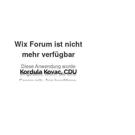
Wix Forum ist nicht
mehr verfügbar
Diese Anwendung wurde
Kordula Kovac, CDU
eingestellt. Wenn Sie eine
Community-App benötigen,
verwenden Sie Wix Groups.
© 2021 Kordula Kovac
Impressum
Datenschutzerklärung