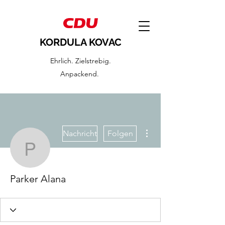
KORDULA KOVAC
Ehrlich. Zielstrebig.
Anpackend.
Weitere Optionen
Nachricht
Folgen
Parker Alana
Parker Alana