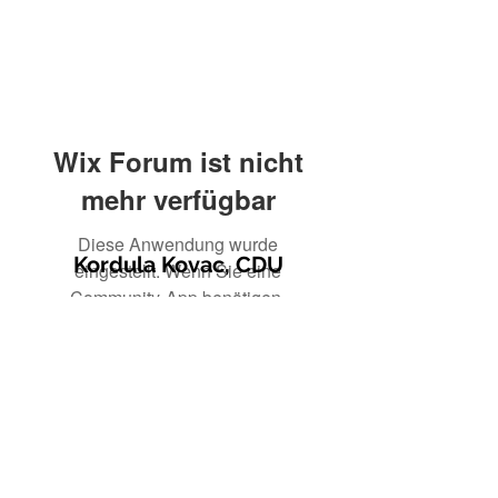
Wix Forum ist nicht
mehr verfügbar
Diese Anwendung wurde
Kordula Kovac, CDU
eingestellt. Wenn Sie eine
Community-App benötigen,
verwenden Sie Wix Groups.
© 2021 Kordula Kovac
Impressum
Datenschutzerklärung